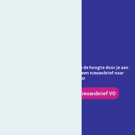
Contact
Veelgestelde vragen
Over Schooltv.nl
Privacy
Cookies
Ontvang jij de nieuwsbrief al? Blijf op de hoogte door je aan
te melden en ontvang elke maand een nieuwsbrief naar
keuze in je inbox!
Nieuwsbrief PO
Nieuwsbrief VO
Volg ons!