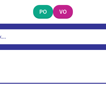
PO
VO