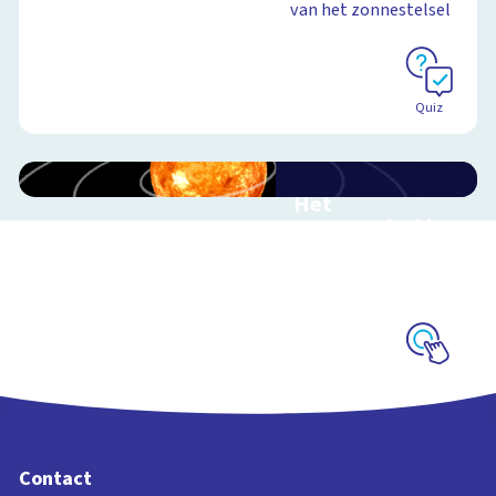
van het zonnestelsel
Schoolplaat
Quiz
Het
zonnestelsel in
3D
Reis mee door ons
zonnestelsel
Schoolplaat
Contact