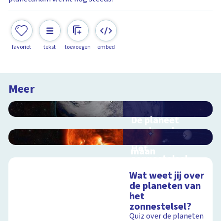
favoriet
tekst
toevoegen
embed
Meer
De planeet
aarde en haar
satelliet, de
Het
maan
zonnestelsel
Interactieve
Interactieve
schoolplaat voorbij
Wat weet jij over
schoolplaat langs de
de dampkring
de planeten van
planeten
het
zonnestelsel?
Quiz over de planeten
Schoolplaat