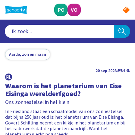
Ga
naar
PO
VO
hoofdinhoud
Aarde, zon en maan
20 sep 2023
3.6k
Waarom is het planetarium van Eise
Eisinga werelderfgoed?
Ons zonnestelsel in het klein
In Friesland staat een schaalmodel van ons zonnestelsel
dat bijna 250 jaar oud is: het planetarium van Eise Eisinga.
Govert Schilling neemt een kijkje in het planetarium en bij
het raderwerk dat de planeten aandrijft. Want het
planetarium werkt nog steeds.