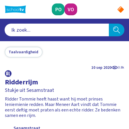
Ga
naar
PO
VO
hoofdinhoud
Taalvaardigheid
10 sep 2020
3.8k
Ridderrijm
Stukje uit Sesamstraat
Ridder Tommie heeft haast want hij moet prinses
Ieniemienie redden. Maar Meneer Aart vindt dat Tommie
eerst deftig moet praten als een echte ridder. Ze bedenken
samen een rijm.
Sesamstraat