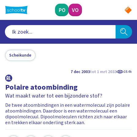
Ga
naar
PO
VO
hoofdinhoud
Scheikunde
7 dec 2003
tot 1 mrt 2033
18.4k
Polaire atoombinding
Wat maakt water tot een bijzondere stof?
De twee atoombindingen in een watermolecuul zijn polaire
atoombindingen. Daardoor is een watermolecuul een
dipoolmolecuul. Dipoolmoleculen richten zich naar elkaar
en trekken elkaar onderling sterk aan.