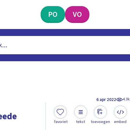
PO
VO
4.3k
6 apr 2022
eede
favoriet
tekst
toevoegen
embed