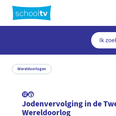
Ga
naar
hoofdinhoud
Wereldoorlogen
Jodenvervolging in de Tw
Wereldoorlog