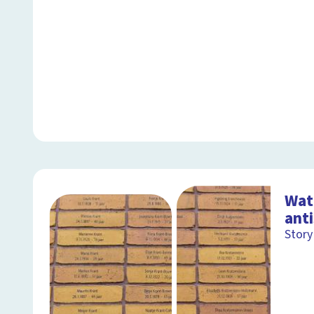
Wat 
ant
Story