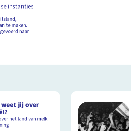
e instanties
itsland,
an te maken.
gevoerd naar
weet jij over
ël?
over het land van melk
ning