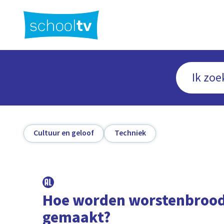
Ga
naar
hoofdinhoud
Cultuur en geloof
Techniek
Hoe worden worstenbrood
gemaakt?