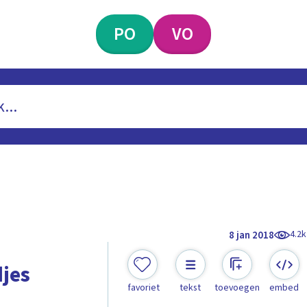
PO
VO
4.2k
8 jan 2018
jes
favoriet
tekst
toevoegen
embed