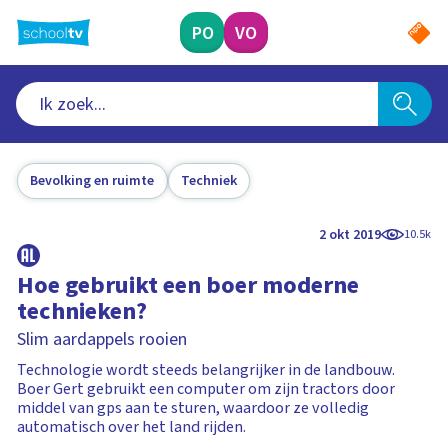
Ga
naar
PO
VO
hoofdinhoud
Bevolking en ruimte
Techniek
2 okt 2019
10.5k
Hoe gebruikt een boer moderne
technieken?
Slim aardappels rooien
Technologie wordt steeds belangrijker in de landbouw.
Boer Gert gebruikt een computer om zijn tractors door
middel van gps aan te sturen, waardoor ze volledig
automatisch over het land rijden.