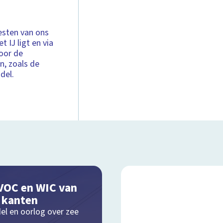
esten van ons
 IJ ligt en via
oor de
n, zoals de
del.
VOC en WIC van
e kanten
el en oorlog over zee