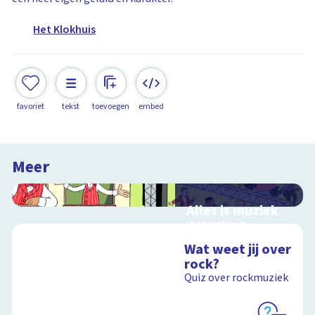
Het Klokhuis
favoriet
tekst
toevoegen
embed
Meer
Alles is muziek
Interactieve
schoolplaat over
Wat weet jij over
muziekinstrumenten
rock?
en muziekstijlen
Quiz over rockmuziek