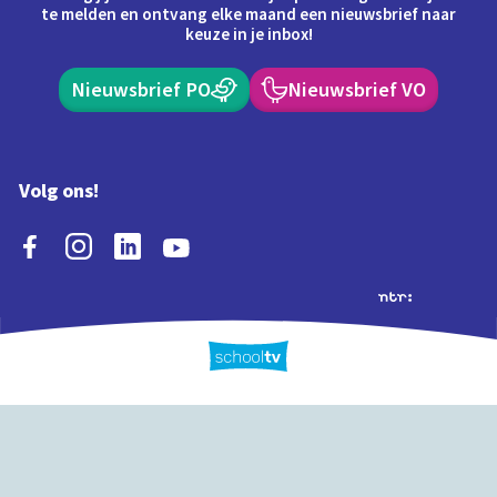
te melden en ontvang elke maand een nieuwsbrief naar
keuze in je inbox!
Nieuwsbrief PO
Nieuwsbrief VO
Volg ons!
Extra's
Schooltv biedt meer
Quiz
Schoolplaat
Tijd
dan video's! Ontdek