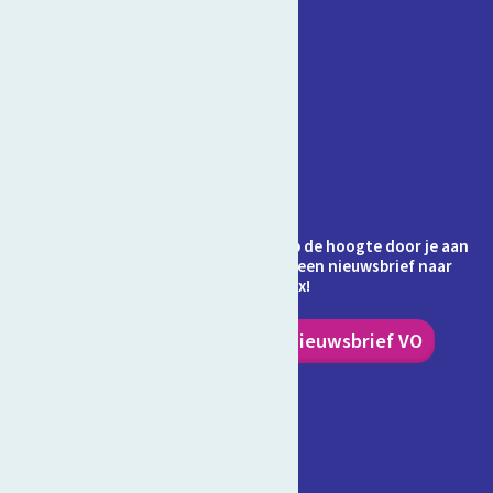
Contact
Veelgestelde vragen
Over Schooltv.nl
Privacy
Cookies
Ontvang jij de nieuwsbrief al? Blijf op de hoogte door je aan
te melden en ontvang elke maand een nieuwsbrief naar
keuze in je inbox!
Nieuwsbrief PO
Nieuwsbrief VO
Volg ons!