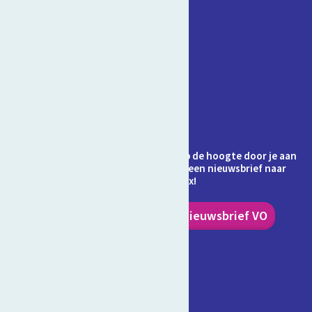
Contact
Veelgestelde vragen
Over Schooltv.nl
Privacy
Cookies
Ontvang jij de nieuwsbrief al? Blijf op de hoogte door je aan
te melden en ontvang elke maand een nieuwsbrief naar
keuze in je inbox!
Nieuwsbrief PO
Nieuwsbrief VO
Volg ons!