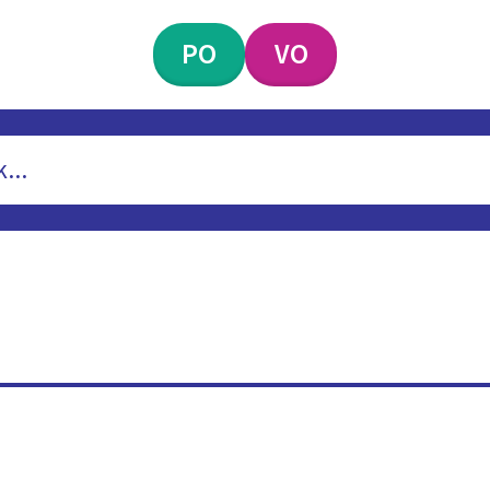
PO
VO