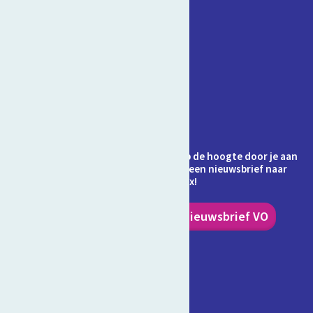
Contact
Veelgestelde vragen
Over Schooltv.nl
Privacy
Cookies
Ontvang jij de nieuwsbrief al? Blijf op de hoogte door je aan
te melden en ontvang elke maand een nieuwsbrief naar
keuze in je inbox!
Nieuwsbrief PO
Nieuwsbrief VO
Volg ons!