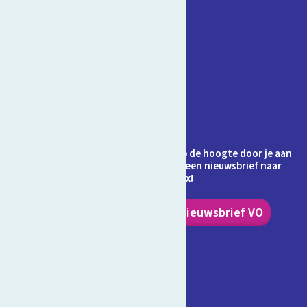
Contact
Veelgestelde vragen
Over Schooltv.nl
Privacy
Cookies
Ontvang jij de nieuwsbrief al? Blijf op de hoogte door je aan
te melden en ontvang elke maand een nieuwsbrief naar
keuze in je inbox!
Nieuwsbrief PO
Nieuwsbrief VO
Volg ons!