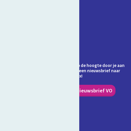
Contact
Veelgestelde vragen
Over Schooltv.nl
Privacy
Cookies
Ontvang jij de nieuwsbrief al? Blijf op de hoogte door je aan
te melden en ontvang elke maand een nieuwsbrief naar
keuze in je inbox!
Nieuwsbrief PO
Nieuwsbrief VO
Volg ons!