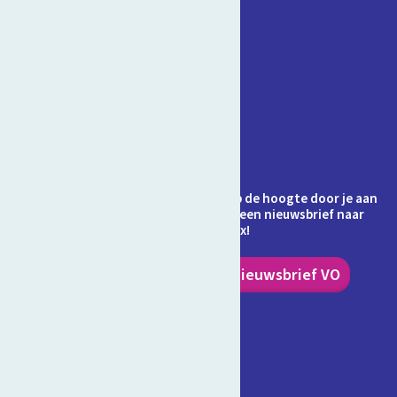
Contact
Veelgestelde vragen
Over Schooltv.nl
Privacy
Cookies
Ontvang jij de nieuwsbrief al? Blijf op de hoogte door je aan
te melden en ontvang elke maand een nieuwsbrief naar
keuze in je inbox!
Nieuwsbrief PO
Nieuwsbrief VO
Volg ons!