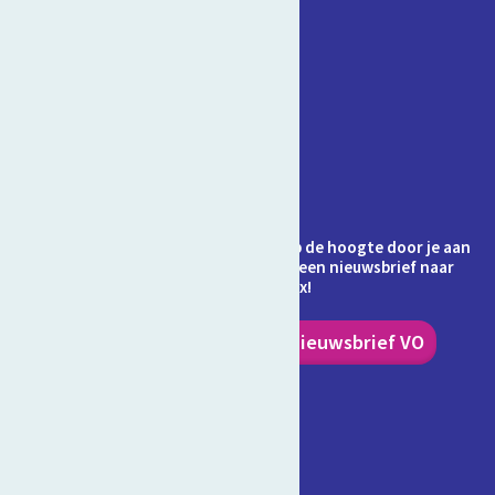
Contact
Veelgestelde vragen
Over Schooltv.nl
Privacy
Cookies
Ontvang jij de nieuwsbrief al? Blijf op de hoogte door je aan
te melden en ontvang elke maand een nieuwsbrief naar
keuze in je inbox!
Nieuwsbrief PO
Nieuwsbrief VO
Volg ons!