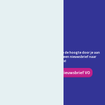
Contact
Veelgestelde vragen
Over Schooltv.nl
Privacy
Cookies
Ontvang jij de nieuwsbrief al? Blijf op de hoogte door je aan
te melden en ontvang elke maand een nieuwsbrief naar
keuze in je inbox!
Nieuwsbrief PO
Nieuwsbrief VO
Volg ons!