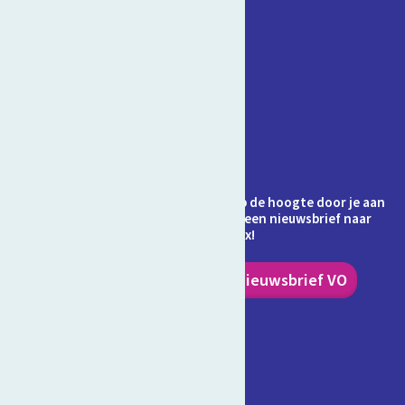
Contact
Veelgestelde vragen
Over Schooltv.nl
Privacy
Cookies
Ontvang jij de nieuwsbrief al? Blijf op de hoogte door je aan
te melden en ontvang elke maand een nieuwsbrief naar
keuze in je inbox!
Nieuwsbrief PO
Nieuwsbrief VO
Volg ons!