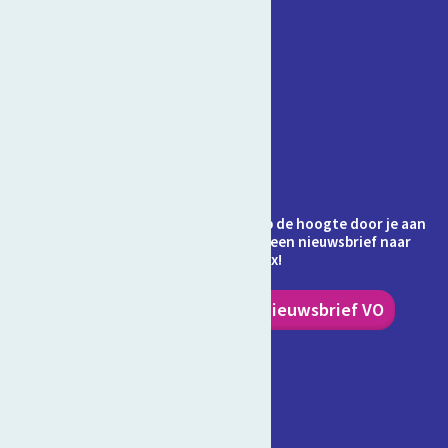
Contact
Veelgestelde vragen
Over Schooltv.nl
Privacy
Cookies
Ontvang jij de nieuwsbrief al? Blijf op de hoogte door je aan
te melden en ontvang elke maand een nieuwsbrief naar
keuze in je inbox!
Nieuwsbrief PO
Nieuwsbrief VO
Volg ons!