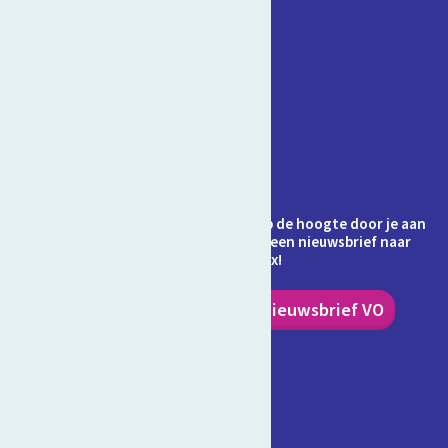
Contact
Veelgestelde vragen
Over Schooltv.nl
Privacy
Cookies
Ontvang jij de nieuwsbrief al? Blijf op de hoogte door je aan
te melden en ontvang elke maand een nieuwsbrief naar
keuze in je inbox!
Nieuwsbrief PO
Nieuwsbrief VO
Volg ons!