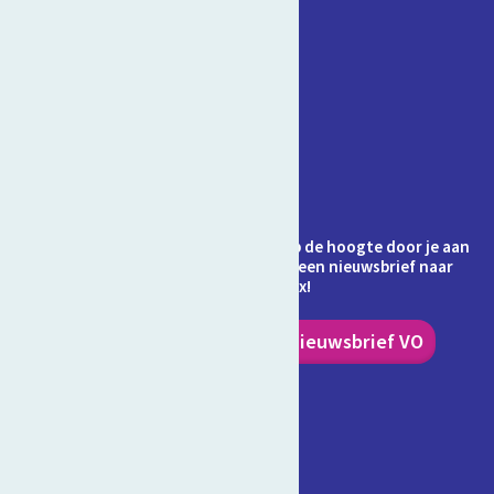
Contact
Veelgestelde vragen
Over Schooltv.nl
Privacy
Cookies
Ontvang jij de nieuwsbrief al? Blijf op de hoogte door je aan
te melden en ontvang elke maand een nieuwsbrief naar
keuze in je inbox!
Nieuwsbrief PO
Nieuwsbrief VO
Volg ons!