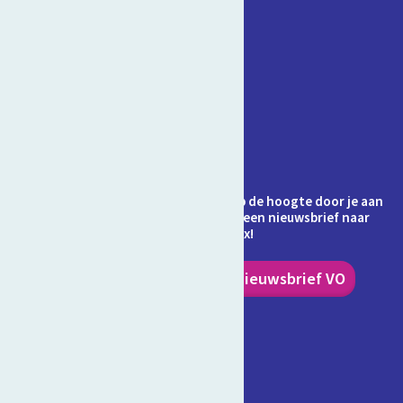
Contact
Veelgestelde vragen
Over Schooltv.nl
Privacy
Cookies
Ontvang jij de nieuwsbrief al? Blijf op de hoogte door je aan
te melden en ontvang elke maand een nieuwsbrief naar
keuze in je inbox!
Nieuwsbrief PO
Nieuwsbrief VO
Volg ons!