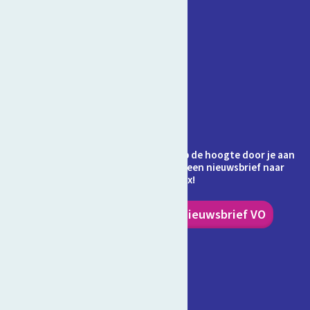
Contact
Veelgestelde vragen
Over Schooltv.nl
Privacy
Cookies
Ontvang jij de nieuwsbrief al? Blijf op de hoogte door je aan
te melden en ontvang elke maand een nieuwsbrief naar
keuze in je inbox!
Nieuwsbrief PO
Nieuwsbrief VO
Volg ons!