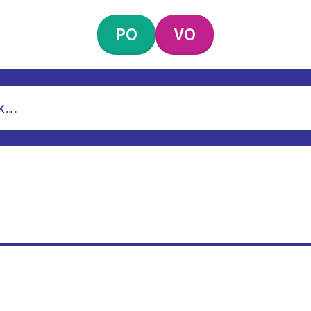
PO
VO