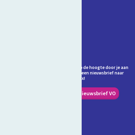
Contact
Veelgestelde vragen
Over Schooltv.nl
Privacy
Cookies
Ontvang jij de nieuwsbrief al? Blijf op de hoogte door je aan
te melden en ontvang elke maand een nieuwsbrief naar
keuze in je inbox!
Nieuwsbrief PO
Nieuwsbrief VO
Volg ons!