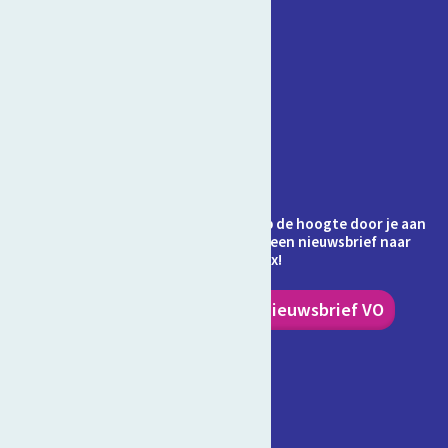
Contact
Veelgestelde vragen
Over Schooltv.nl
Privacy
Cookies
Ontvang jij de nieuwsbrief al? Blijf op de hoogte door je aan
te melden en ontvang elke maand een nieuwsbrief naar
keuze in je inbox!
Nieuwsbrief PO
Nieuwsbrief VO
Volg ons!