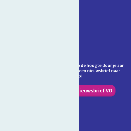
Contact
Veelgestelde vragen
Over Schooltv.nl
Privacy
Cookies
Ontvang jij de nieuwsbrief al? Blijf op de hoogte door je aan
te melden en ontvang elke maand een nieuwsbrief naar
keuze in je inbox!
Nieuwsbrief PO
Nieuwsbrief VO
Volg ons!