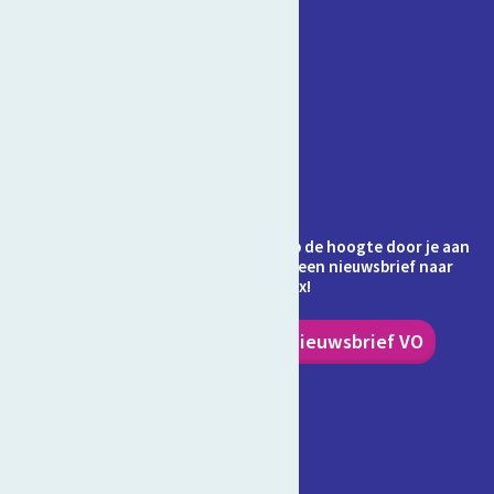
Contact
Veelgestelde vragen
Over Schooltv.nl
Privacy
Cookies
Ontvang jij de nieuwsbrief al? Blijf op de hoogte door je aan
te melden en ontvang elke maand een nieuwsbrief naar
keuze in je inbox!
Nieuwsbrief PO
Nieuwsbrief VO
Volg ons!