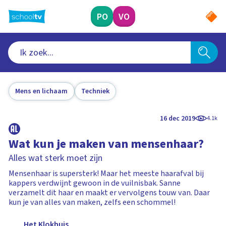
Ga
naar
PO
VO
hoofdinhoud
Mens en lichaam
Techniek
16 dec 2019
4.1k
Wat kun je maken van mensenhaar?
Alles wat sterk moet zijn
Mensenhaar is supersterk! Maar het meeste haarafval bij
kappers verdwijnt gewoon in de vuilnisbak. Sanne
verzamelt dit haar en maakt er vervolgens touw van. Daar
kun je van alles van maken, zelfs een schommel!
Het Klokhuis