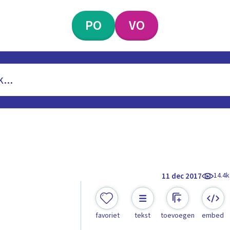
PO
VO
14.4k
11 dec 2017
favoriet
tekst
toevoegen
embed