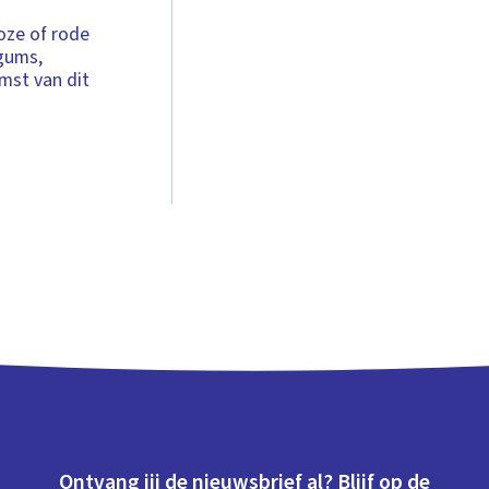
oze of rode
egums,
mst van dit
Ontvang jij de nieuwsbrief al? Blijf op de