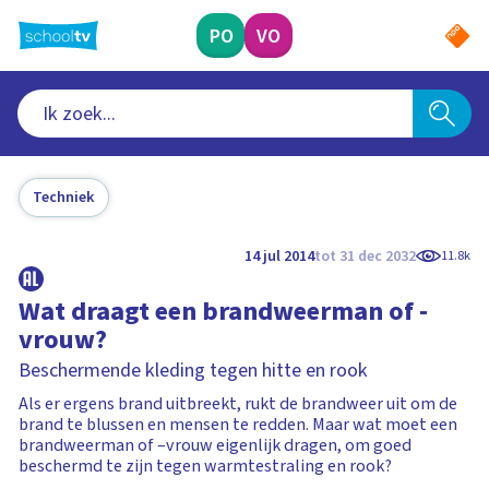
Ga
naar
PO
VO
hoofdinhoud
Techniek
14 jul 2014
tot 31 dec 2032
11.8k
Wat draagt een brandweerman of -
vrouw?
Beschermende kleding tegen hitte en rook
Als er ergens brand uitbreekt, rukt de brandweer uit om de
brand te blussen en mensen te redden. Maar wat moet een
brandweerman of –vrouw eigenlijk dragen, om goed
beschermd te zijn tegen warmtestraling en rook?