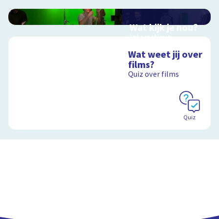
Wat kijk je nou?
Interactieve
schoolplaat over film
Wat weet jij over
en video
films?
Quiz over films
Schoolplaat
Quiz