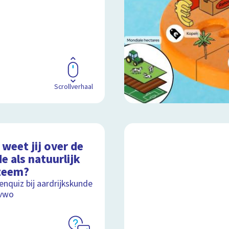
Scrollverhaal
weet jij over de
e als natuurlijk
teem?
nquiz bij aardrijkskunde
 vwo