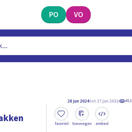
PO
VO
412
28 jun 2024
tot 27 jun 2031
pakken
favoriet
toevoegen
embed