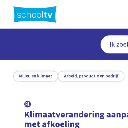
Ga
naar
hoofdinhoud
Milieu en klimaat
Arbeid, productie en bedrijf
Klimaatverandering aan
met afkoeling