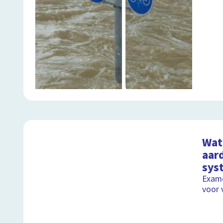
Wat 
aard
sys
Exame
voor