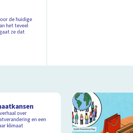
voor de huidige
an het teveel
gaat ze dat
maatkansen
lverhaal over
atverandering en een
aar klimaat