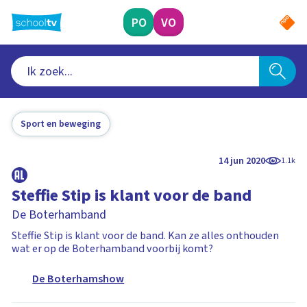
Ga
naar
PO
VO
hoofdinhoud
Sport en beweging
14 jun 2020
1.1k
Steffie Stip is klant voor de band
De Boterhamband
Steffie Stip is klant voor de band. Kan ze alles onthouden
wat er op de Boterhamband voorbij komt?
De Boterhamshow