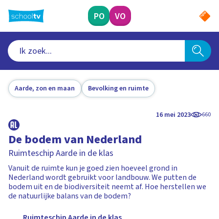
Ga
naar
PO
VO
hoofdinhoud
Aarde, zon en maan
Bevolking en ruimte
16 mei 2023
660
De bodem van Nederland
Ruimteschip Aarde in de klas
Vanuit de ruimte kun je goed zien hoeveel grond in
Nederland wordt gebruikt voor landbouw. We putten de
bodem uit en de biodiversiteit neemt af. Hoe herstellen we
de natuurlijke balans van de bodem?
Ruimteschip Aarde in de klas