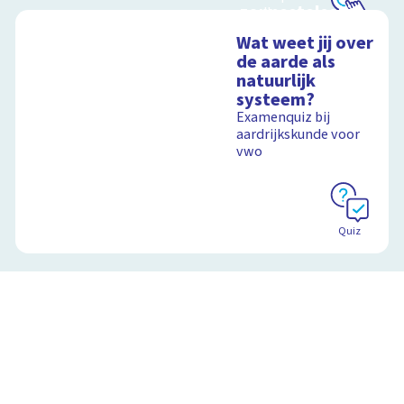
zonnestelsel in
aardlagen
3D
Schoolplaat
Wat weet jij over
Reis mee door ons
de aarde als
zonnestelsel
natuurlijk
Schoolplaat
systeem?
Examenquiz bij
aardrijkskunde voor
Schoolplaat
vwo
Quiz