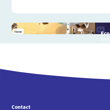
Ec
Inter
de V
Contact