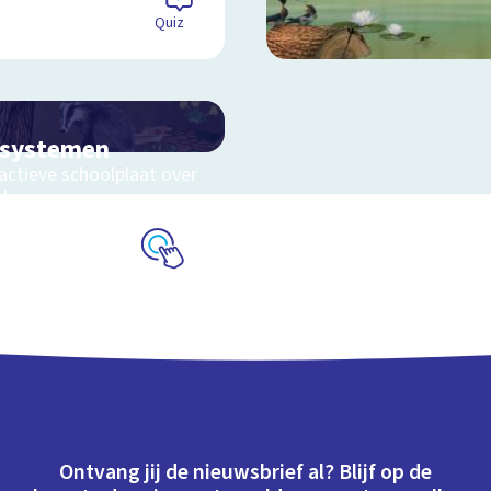
Quiz
osystemen
actieve schoolplaat over
eluwe
Schoolplaat
Ontvang jij de nieuwsbrief al? Blijf op de