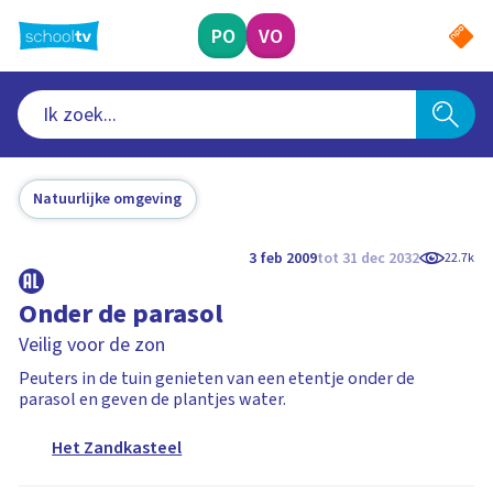
Ga
naar
PO
VO
hoofdinhoud
Natuurlijke omgeving
3 feb 2009
tot 31 dec 2032
22.7k
Onder de parasol
Veilig voor de zon
Peuters in de tuin genieten van een etentje onder de
parasol en geven de plantjes water.
Het Zandkasteel