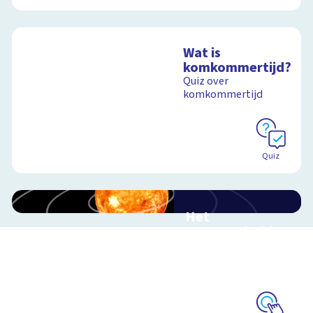
Wat is
komkommertijd?
Quiz over
komkommertijd
Quiz
Het
zonnestelsel in
3D
Reis mee door ons
zonnestelsel