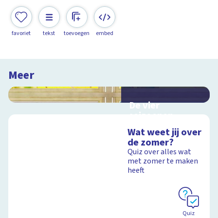
favoriet
tekst
toevoegen
embed
Meer
De vier
seizoenen
Interactieve
Wat weet jij over
schoolplaat over de
de zomer?
seizoenen
Quiz over alles wat
met zomer te maken
heeft
Schoolplaat
Quiz