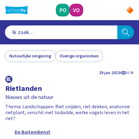
Ga
naar
PO
VO
hoofdinhoud
Natuurlijke omgeving
Overige organismen
29 jan 2013
1.9k
Rietlanden
Nieuws uit de natuur
Thema: Landschappen. Riet snijden, riet dekken, anatomie
rietplant, verschil met lisdodde, welke vogels leven in het
riet?
De Buitendienst