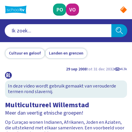
Ga
naar
PO
VO
hoofdinhoud
Cultuur en geloof
Landen en grenzen
29 sep 2008
tot 31 dec 2032
4.3k
In deze video wordt gebruik gemaakt van verouderde
termen rond slavernij.
Multicultureel Willemstad
Meer dan veertig etnische groepen!
Op Curaçao wonen Indianen, Afrikanen, Joden en Aziaten,
die uitstekend met elkaar samenleven. Een voorbeeld voor