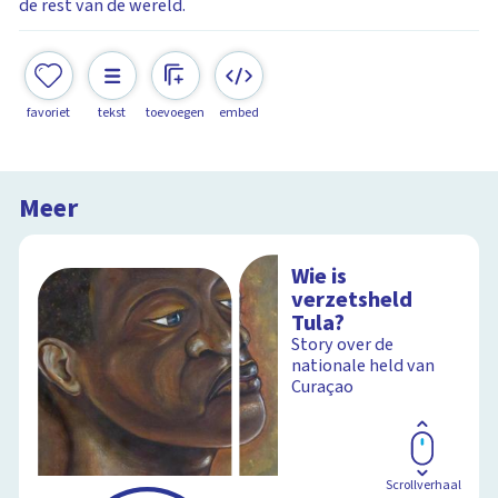
de rest van de wereld.
favoriet
tekst
toevoegen
embed
Meer
Wie is
verzetsheld
Tula?
Story over de
nationale held van
Curaçao
Scrollverhaal