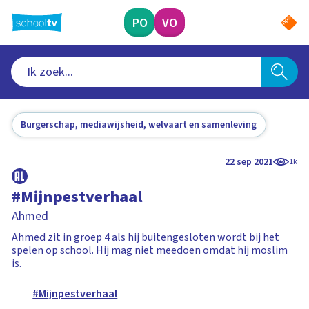
Ga
naar
PO
VO
hoofdinhoud
Burgerschap, mediawijsheid, welvaart en samenleving
22 sep 2021
1k
#Mijnpestverhaal
Ahmed
Ahmed zit in groep 4 als hij buitengesloten wordt bij het
spelen op school. Hij mag niet meedoen omdat hij moslim
is.
#Mijnpestverhaal