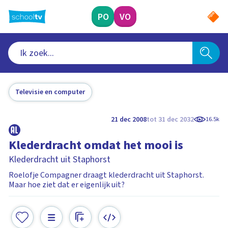
Ga
naar
PO
VO
hoofdinhoud
Televisie en computer
21 dec 2008
tot 31 dec 2032
16.5k
Klederdracht omdat het mooi is
Klederdracht uit Staphorst
Roelofje Compagner draagt klederdracht uit Staphorst.
Maar hoe ziet dat er eigenlijk uit?