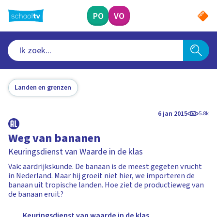
Ga
naar
PO
VO
hoofdinhoud
Landen en grenzen
6 jan 2015
5.8k
Weg van bananen
Keuringsdienst van Waarde in de klas
Vak: aardrijkskunde. De banaan is de meest gegeten vrucht
in Nederland. Maar hij groeit niet hier, we importeren de
banaan uit tropische landen. Hoe ziet de productieweg van
de banaan eruit?
Keuringsdienst van waarde in de klas