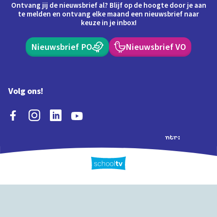
Ontvang jij de nieuwsbrief al? Blijf op de hoogte door je aan
te melden en ontvang elke maand een nieuwsbrief naar
keuze in je inbox!
Nieuwsbrief PO
Nieuwsbrief VO
Volg ons!
Extra's
Schooltv biedt meer
Quiz
Schoolplaat
Tijd