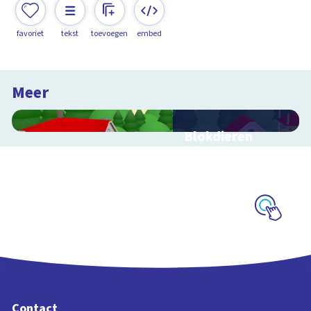
favoriet
tekst
toevoegen
embed
Meer
Blokdieren
Interactieve
schoolplaat van een
kinderboerderij
Schoolplaat
Contact