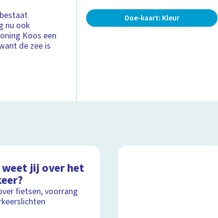
 bestaat
Doe-kaart: Kleur
ng nu ook
 Koning Koos een
 want de zee is
weet jij over het
keer?
over fietsen, voorrang
rkeerslichten