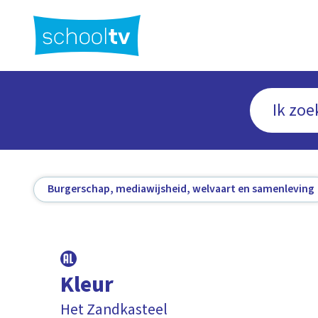
Ga
naar
hoofdinhoud
Burgerschap, mediawijsheid, welvaart en samenleving
Kleur
Het Zandkasteel