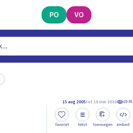
PO
VO
20.8k
15 aug 2005
tot 18 mei 2033
favoriet
tekst
toevoegen
embed