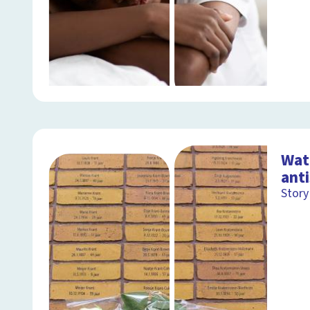
Wat 
ant
Story