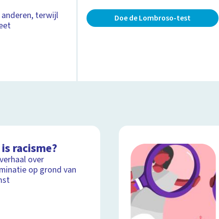
nderen, terwijl
Doe de Lombroso-test
heet
 is racisme?
lverhaal over
iminatie op grond van
mst