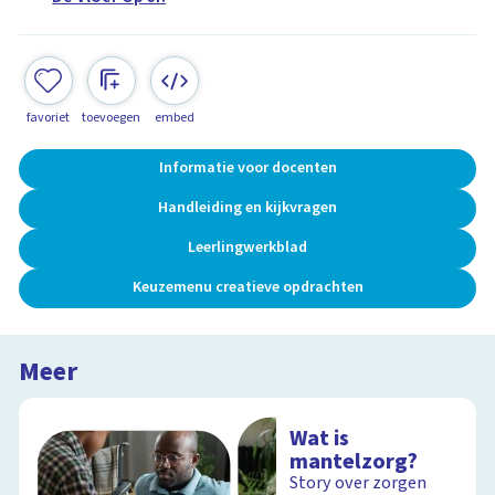
favoriet
toevoegen
embed
Informatie voor docenten
Handleiding en kijkvragen
Leerlingwerkblad
Keuzemenu creatieve opdrachten
Meer
Wat is
mantelzorg?
Story over zorgen