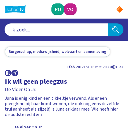
Ga
naar
PO
VO
hoofdinhoud
Burgerschap, mediawijsheid, welvaart en samenleving
1 feb 2017
tot 16 mrt 2033
1.4k
Ik wil geen pleegzus
De Vloer Op Jr.
Juna is enig kind en een tikkeltje verwend. Als er een
pleegkind bij haar komt wonen, die ook nog eens dezelfde
trui aanheeft als zijzelf, is Juna er klaar mee. Wie heeft hier
de oudste rechten?
De Vloer Op Jr.