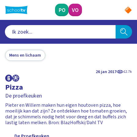
Ga
naar
PO
VO
hoofdinhoud
Mens en lichaam
26 jan 2017
12.7k
Pizza
De proefkeuken
Pieter en Willem maken hun eigen houtoven pizza, hoe
moeilijk kan dat zijn? Ze ontdekken hoe tomaten groeien,
dat je schimmels nodig hebt voor deeg en dat buffels zich
lastig laten melken. Bron: BlazHoffski/Dahl TV
De Proefkeuken